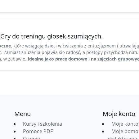
 Gry do treningu głosek szumiących.
yczne
, które wciągają dzieci w ćwiczenia z entuzjazmem i utrwalają
c. Zamiast znużenia pojawia się radość, a postępy przychodzą natu
 w zabawie.
Idealne jako prace domowe
i na zajęciach grupowyc
Menu
Moje konto
Kursy i szkolenia
Moje konto
Pomoce PDF
Moje pomo
O mnie
dydaktyczne