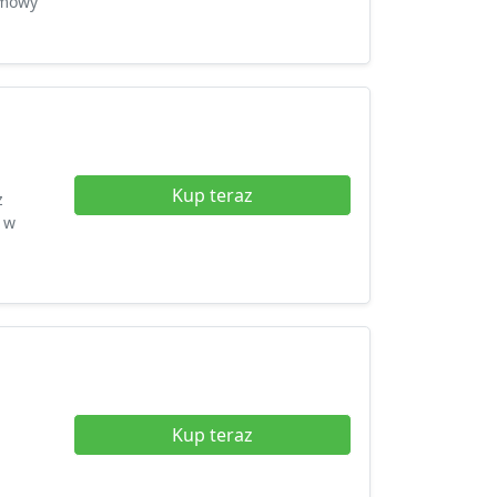
ymowy
Kup teraz
z
 w
Kup teraz