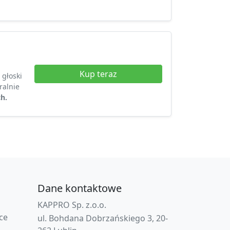
Kup teraz
 głoski
ralnie
h.
Dane kontaktowe
KAPPRO Sp. z.o.o.
ce
ul. Bohdana Dobrzańskiego 3, 20-