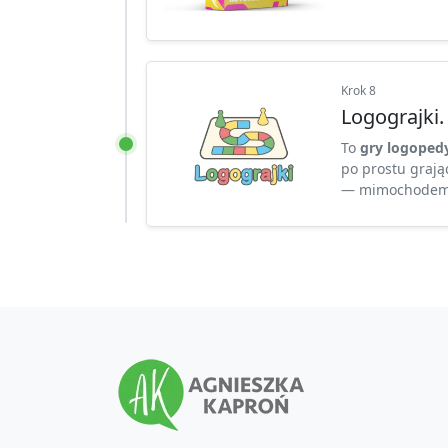
Krok 8
Logograjki.
To
gry logoped
po prostu grają
— mimochodem,