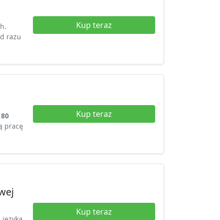
Kup teraz
h.
d razu
Kup teraz
180
ą pracę
wej
Kup teraz
języka.