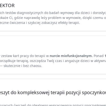
EKTOR
ich testów diagnostycznych do badań wymowy dla dzieci i dorosłyc
każe Ci, gdzie naprawdę leży problem w wymowie, dzięki czemu o
czne ćwiczenia i szybciej zobaczysz efekty terapii.
zestaw kart pracy do terapii w
nurcie miofunkcjonalnym.
Ponad
rządkuje terapię, oszczędza Twój czas i angażuje dzieci w aktywn
 skutecznie i bez chaosu.
szyt do kompleksowej terapii pozycji spoczynko
ujących ćwiczeń do idealnego wypracowania pozycji spoczynkowej 