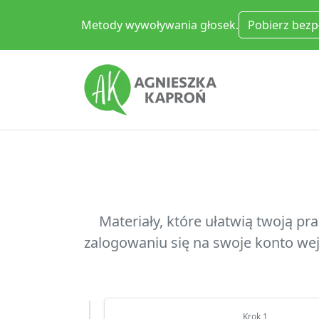
Metody wywoływania głosek.
Pobierz bezp
Materiały, które ułatwią twoją p
zalogowaniu się na swoje konto we
Krok 1