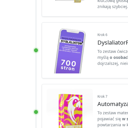
kluczową głosk
znikają szybciej
Krok 6
Dyslaliato
To zestaw ćwicz
myślą
o osobach
dojrzalszej, nie
Krok 7
Automatyza
To zestaw mate
pojawiać się
w 
powtarzania w k