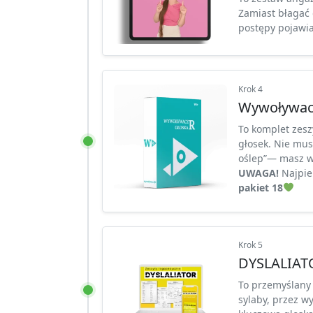
Zamiast błagać 
postępy pojawiaj
Krok 4
Wywoływacz
To komplet zesz
głosek. Nie mus
oślep”— masz wsz
UWAGA!
Najpier
pakiet 18
Krok 5
DYSLALIATO
To przemyślany
sylaby, przez w