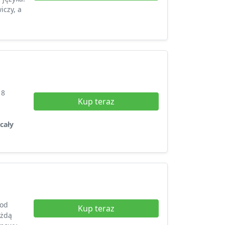
iczy, a
18
Kup teraz
cały
 od
Kup teraz
ażdą