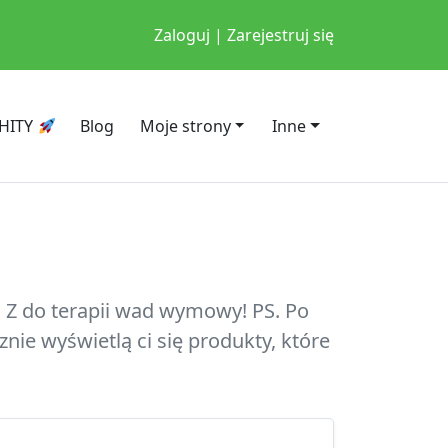
Zaloguj | Zarejestruj się
HITY
Blog
Moje strony
Inne
o Z do terapii wad wymowy! PS. Po
e wyświetlą ci się produkty, które