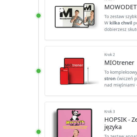
MOWODET
To zestaw szybk
W
kilka chwil
po
dobierzesz skute
Krok 2
MIOtrener
To kompleksowy 
stron
ćwiczeń po
nad mięśniami —
Krok 3
HOPSIK - Ze
języka
To zestaw angaż