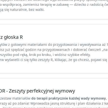
o współpracę, zamienisz terapię w zabawę — dziecko z radością ćw
ą się naturalnie, bez walki.
 głoska R
ytów z gotowymi materiałami do przygotowania i wywoływania aż 
isz już spędzać godzin na przygotowaniach i dobierać ćwiczeń „na
ystko pod ręką, krok po kroku, i widzisz szybkie efekty.
w wyświetli ci się tylko zeszyty R, klikając, że go chcesz, pojawi się
R - Zeszyty perfekcyjnej wymowy
 zestaw materiałów
do terapii praktycznie każdej wady wymowy
,
yrazy aż po zdania! Wprowadza jasną strukturę i plan działania z k