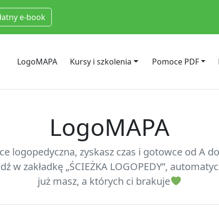
łatny e-book
LogoMAPA
Kursy i szkolenia
Pomoce PDF
LogoMAPA
race logopedyczna, zyskasz czas i gotowce od A d
jdź w zakładkę „ŚCIEŻKA LOGOPEDY”, automatyczni
już masz, a których ci brakuje