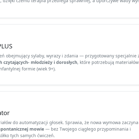
ą, dzięki czemu terapia przebiega sprawniej, a uporczywe wady w
.
rPLUS
eń obejmujący sylaby, wyrazy i zdania — przygotowany specjalnie 
 czytających- młodzieży i dorosłych
, które potrzebują materiałów
infantylnej formie (wiek 9+).
tor
riałów do automatyzacji głosek. Sprawia, że nowa wymowa zaczyna
spontanicznej mowie
— bez Twojego ciągłego przypominania i
ółko tych samych ćwiczeń.