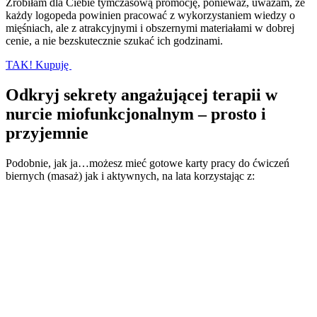
Zrobiłam dla Ciebie tymczasową promocję, ponieważ, uważam, że
każdy logopeda powinien pracować z wykorzystaniem wiedzy o
mięśniach, ale z atrakcyjnymi i obszernymi materiałami w dobrej
cenie, a nie bezskutecznie szukać ich godzinami.
TAK!
Kupuję
Odkryj sekrety angażującej terapii w
nurcie miofunkcjonalnym – prosto i
przyjemnie
Podobnie, jak ja…możesz mieć gotowe karty pracy do ćwiczeń
biernych (masaż) jak i aktywnych, na lata korzystając z: