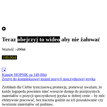
Teraz
obejrzyj to wideo
aby nie żałować
Wartość :
299
zł
149,00zł
Kupuję HOPSIK za 149,00zł
Zeszyt do kompleksowej terapii pozycji spoczynkowej języka
Zrobiłam dla Ciebie tymczasową promocję, ponieważ uważam, że
każdy logopeda powinien mieć wreszcie dostęp do przejrzystych
materiałów o pozycji spoczynkowej języka w dobrej cenie – by móc
efektywnie pracować, bez tracenia godzin na ich poszukiwanie czy
tworzenie materiałów od podstaw.