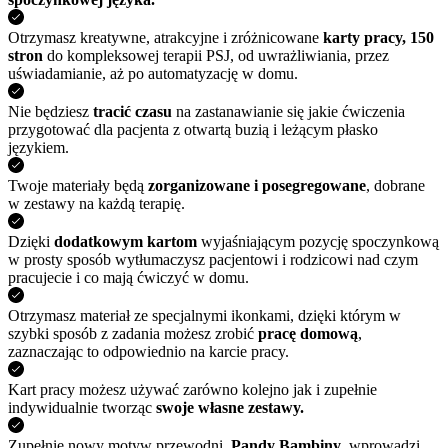
Otrzymasz kreatywne, atrakcyjne i zróżnicowane
karty pracy, 150
stron
do kompleksowej terapii PSJ, od uwrażliwiania, przez
uświadamianie, aż po automatyzację w domu.
Nie będziesz
tracić czasu
na zastanawianie się jakie ćwiczenia
przygotować dla pacjenta z otwartą buzią i leżącym płasko
językiem.
Twoje materiały będą
zorganizowane i posegregowane
, dobrane
w zestawy na każdą terapię.
Dzięki
dodatkowym kartom
wyjaśniającym pozycję spoczynkową
w prosty sposób wytłumaczysz pacjentowi i rodzicowi nad czym
pracujecie i co mają ćwiczyć w domu.
Otrzymasz materiał ze specjalnymi ikonkami, dzięki którym w
szybki sposób z zadania możesz zrobić
pracę domową
,
zaznaczając to odpowiednio na karcie pracy.
Kart pracy możesz używać zarówno kolejno jak i zupełnie
indywidualnie tworząc
swoje własne zestawy.
Zupełnie nowy motyw przewodni,
Pandy Bambiny
, wprowadzi