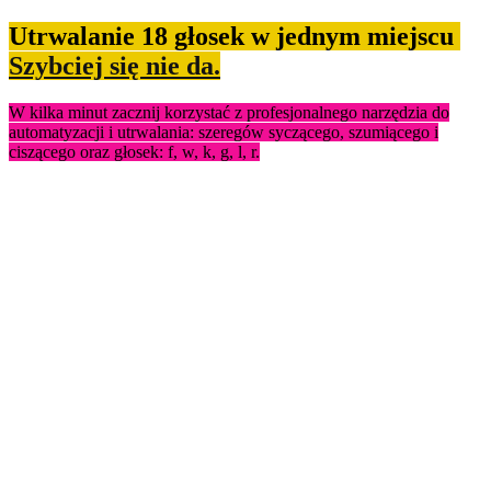
Utrwalanie 18 głosek w jednym miejscu
Szybciej się nie da.
W kilka minut zacznij korzystać z profesjonalnego narzędzia do
automatyzacji i utrwalania: szeregów syczącego, szumiącego i
ciszącego oraz głosek: f, w, k, g, l, r.