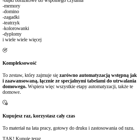
-bajki obrazkowe do wspólnego czytania
-memory
-domino
-zagadki
-teatrzyk
-kolorowanki
-dyplomy
i wiele wiele więcej
Kompleksowość
To zestaw, który zajmuje się
zarówno automatyzacją wstępną jak
i zaawansowaną, łącznie ze specjalnymi tabelami do utrwalania
domowego.
Wspiera więc wszystkie etapy automatyzacji, także te
domowe.
Kupujesz raz, korzystasz cały czas
To materiał na lata pracy, gotowy do druku i zastosowania od razu.
TAK! Kupuję teraz