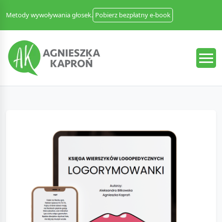
Metody wywoływania głosek.
Pobierz bezpłatny e-book