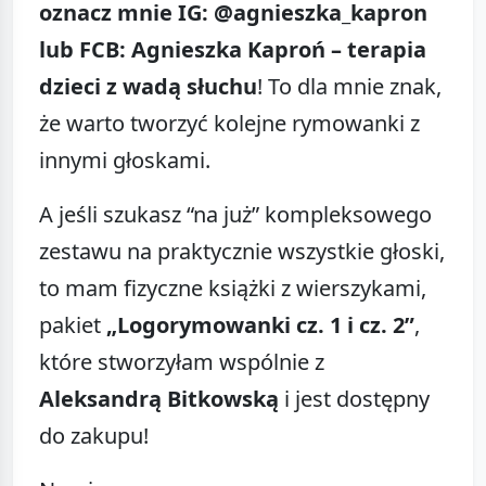
oznacz mnie IG: @agnieszka_kapron
lub FCB: Agnieszka Kaproń – terapia
dzieci z wadą słuchu
! To dla mnie znak,
że warto tworzyć kolejne rymowanki z
innymi głoskami.
A jeśli szukasz “na już” kompleksowego
zestawu na praktycznie wszystkie głoski,
to mam fizyczne książki z wierszykami,
pakiet
„Logorymowanki cz. 1 i cz. 2”
,
które stworzyłam wspólnie z
Aleksandrą Bitkowską
i jest dostępny
do zakupu!