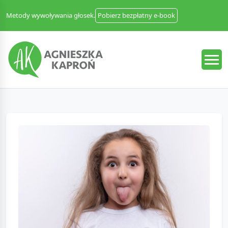
Metody wywoływania głosek.
Pobierz bezpłatny e-book