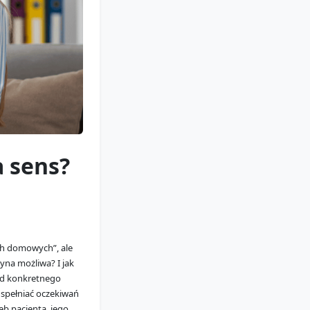
a sens?
ach domowych”, ale
yna możliwa? I jak
 od konkretnego
 spełniać oczekiwań
eb pacjenta, jego