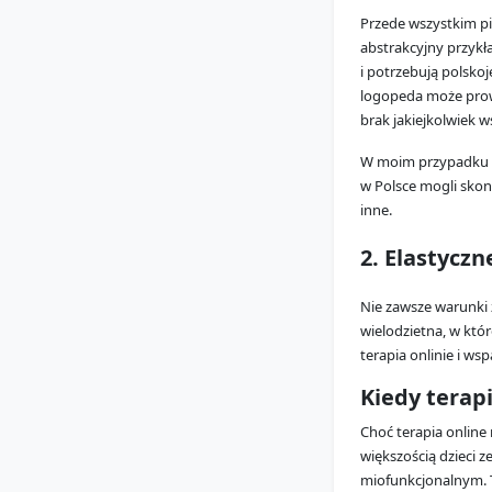
Przede wszystkim pis
abstrakcyjny przykła
i potrzebują polskoj
logopeda może prowa
brak jakiejkolwiek w
W moim przypadku c
w Polsce mogli skons
inne.
2. Elastyczn
Nie zawsze warunki 
wielodzietna, w któr
terapia onlinie i w
Kiedy terapi
Choć terapia online
większością dzieci
miofunkcjonalnym. T