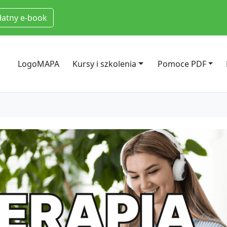
łatny e-book
LogoMAPA
Kursy i szkolenia
Pomoce PDF