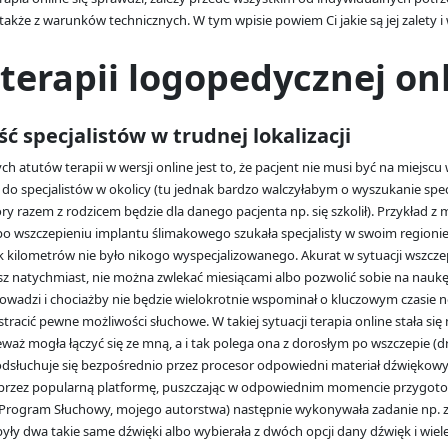
 także z warunków technicznych. W tym wpisie powiem Ci jakie są jej zalety i
 terapii logopedycznej on
ć specjalistów w trudnej lokalizacji
h atutów terapii w wersji online jest to, że pacjent nie musi być na miejscu
y do specjalistów w okolicy (tu jednak bardzo walczyłabym o wyszukanie spec
y razem z rodzicem będzie dla danego pacjenta np. się szkolił). Przykład z mo
po wszczepieniu implantu ślimakowego szukała specjalisty w swoim regionie,
k kilometrów nie było nikogo wyspecjalizowanego. Akurat w sytuacji wszcz
 natychmiast, nie można zwlekać miesiącami albo pozwolić sobie na naukę,
owadzi i chociażby nie będzie wielokrotnie wspominał o kluczowym czasie n
racić pewne możliwości słuchowe. W takiej sytuacji terapia online stała się
waż mogła łączyć się ze mną, a i tak polega ona z dorosłym po wszczepie (
odsłuchuje się bezpośrednio przez procesor odpowiedni materiał dźwiękowy,
przez popularną platformę, puszczając w odpowiednim momencie przygot
 Program Słuchowy, mojego autorstwa) następnie wykonywała zadanie np. z
 były dwa takie same dźwięki albo wybierała z dwóch opcji dany dźwięk i wiel