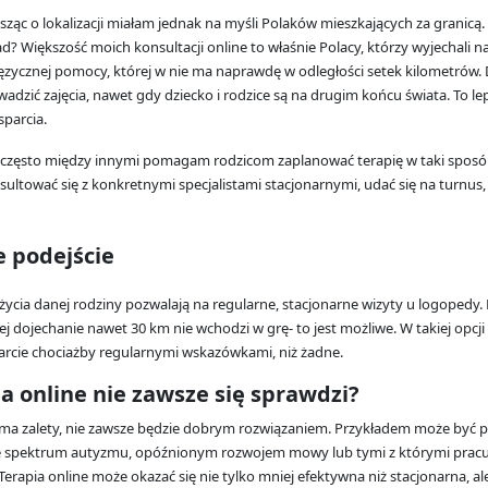
ząc o lokalizacji miałam jednak na myśli Polaków mieszkających za granicą.
d? Większość moich konsultacji online to właśnie Polacy, którzy wyjechali na 
ęzycznej pomocy, której w nie ma naprawdę w odległości setek kilometrów. Dz
dzić zajęcia, nawet gdy dziecko i rodzice są na drugim końcu świata. To le
sparcia.
zęsto między innymi pomagam rodzicom zaplanować terapię w taki sposób
ultować się z konkretnymi specjalistami stacjonarnymi, udać się na turnus,
e podejście
życia danej rodziny pozwalają na regularne, stacjonarne wizyty u logopedy.
ej dojechanie nawet 30 km nie wchodzi w grę- to jest możliwe. W takiej opcji
sparcie chociażby regularnymi wskazówkami, niż żadne.
a online nie zawsze się sprawdzi?
 ma zalety, nie zawsze będzie dobrym rozwiązaniem. Przykładem może być pr
 ze spektrum autyzmu, opóźnionym rozwojem mowy lub tymi z którymi prac
erapia online może okazać się nie tylko mniej efektywna niż stacjonarna, a