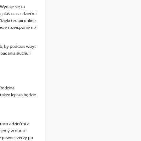
 Wydaje się to
jakiś czas z dziećmi
ięki terapii online,
psze rozwiązanie niż
, by podczas wizyt
 badania słuchu i
 Rodzina
 także lepsza będzie
aca z dziećmi z
ujemy w nurcie
le pewne rzeczy po