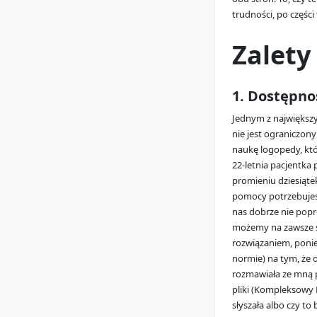
trudności, po części
Zalety
1. Dostępnoś
Jednym z największyc
nie jest ograniczon
naukę logopedy, któr
22-letnia pacjentka 
promieniu dziesiąte
pomocy potrzebujesz
nas dobrze nie popr
możemy na zawsze st
rozwiązaniem, ponie
normie) na tym, że 
rozmawiała ze mną 
pliki (Kompleksowy
słyszała albo czy to