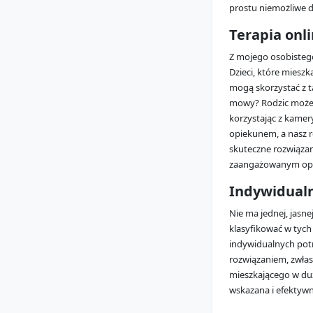
prostu niemożliwe 
Terapia onli
Z mojego osobistego
Dzieci, które mieszk
mogą skorzystać z t
mowy? Rodzic może o
korzystając z kamer
opiekunem, a nasz r
skuteczne rozwiązani
zaangażowanym op
Indywidualn
Nie ma jednej, jasne
klasyfikować w tych 
indywidualnych potr
rozwiązaniem, zwłasz
mieszkającego w duż
wskazana i efektywn