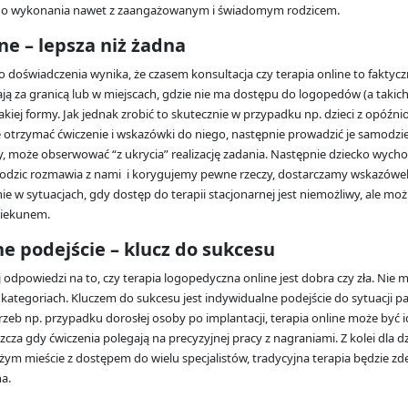
do wykonania nawet z zaangażowanym i świadomym rodzicem.
ne – lepsza niż żadna
 doświadczenia wynika, że czasem konsultacja czy terapia online to faktyczn
ają za granicą lub w miejscach, gdzie nie ma dostępu do logopedów (a takich 
akiej formy. Jak jednak zrobić to skutecznie w przypadku np. dzieci z opóź
trzymać ćwiczenie i wskazówki do niego, następnie prowadzić je samodziel
y, może obserwować “z ukrycia” realizację zadania. Następnie dziecko wycho
odzic rozmawia z nami i korygujemy pewne rzeczy, dostarczamy wskazówek.
e w sytuacjach, gdy dostęp do terapii stacjonarnej jest niemożliwy, ale moż
iekunem.
e podejście – klucz do sukcesu
j odpowiedzi na to, czy terapia logopedyczna online jest dobra czy zła. Nie
kategoriach. Kluczem do sukcesu jest indywidualne podejście do sytuacji pa
zeb np. przypadku dorosłej osoby po implantacji, terapia online może być 
cza gdy ćwiczenia polegają na precyzyjnej pracy z nagraniami. Z kolei dla d
ym mieście z dostępem do wielu specjalistów, tradycyjna terapia będzie zd
a.