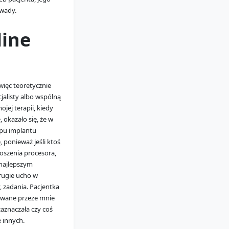
 wady.
line
 więc teoretycznie
jalisty albo wspólną
jej terapii, kiedy
 okazało się, że w
epu implantu
 ponieważ jeśli ktoś
oszenia procesora,
 najlepszym
drugie ucho w
 zadania. Pacjentka
owane przeze mnie
aznaczała czy coś
e innych.