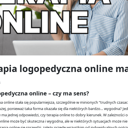
apia logopedyczna online m
4
opedyczna online – czy ma sens?
a online stała się popularniejsza, szczególnie w minionych “trudnych czas
łużej, ponieważ taka forma okazała się dla niektórych bardzo… wygodna? Jed
e ma jednej odpowiedzi, czy terapia online to dobry kierunek. W zależności
online może być skuteczna i wygodna, ale w niektórych sytuacjach może nie
erapia online się sprawdzi, zależy przede wszystkim od indywidualnych potrz