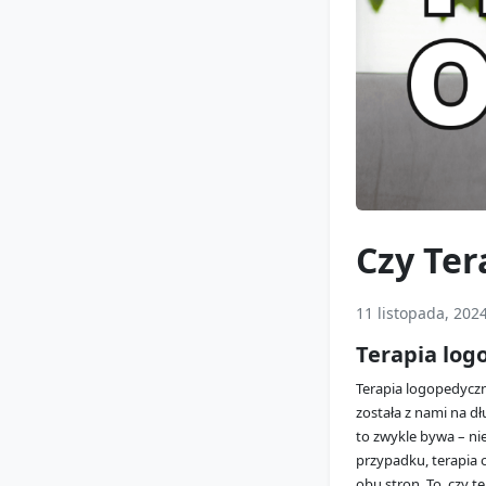
Czy Ter
11 listopada, 202
Terapia log
Terapia logopedyczn
została z nami na d
to zwykle bywa – ni
przypadku, terapia 
obu stron. To, czy t