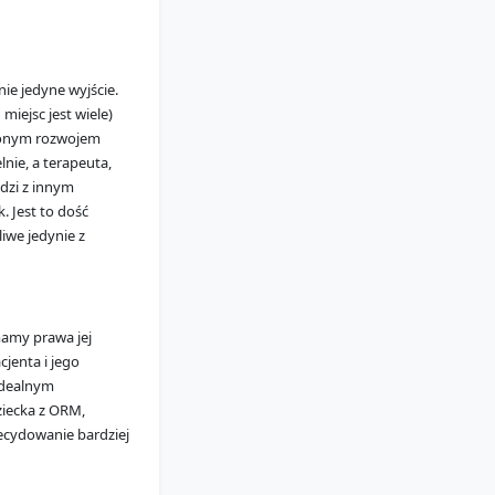
ie jedyne wyjście.
miejsc jest wiele)
nionym rozwojem
nie, a terapeuta,
dzi z innym
 Jest to dość
liwe jedynie z
 mamy prawa jej
cjenta i jego
idealnym
ziecka z ORM,
ecydowanie bardziej