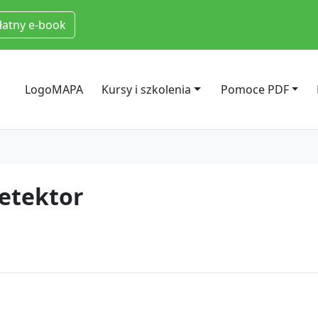
łatny e-book
LogoMAPA
Kursy i szkolenia
Pomoce PDF
tektor