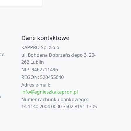
Dane kontaktowe
KAPPRO Sp. z.o.o.
ce
ul. Bohdana Dobrzańskiego 3, 20-
262 Lublin
NIP: 9462711496
REGON: 520455040
Adres e-mail:
info@agnieszkakapron.pl
a
Numer rachunku bankowego:
14 1140 2004 0000 3602 8191 1305