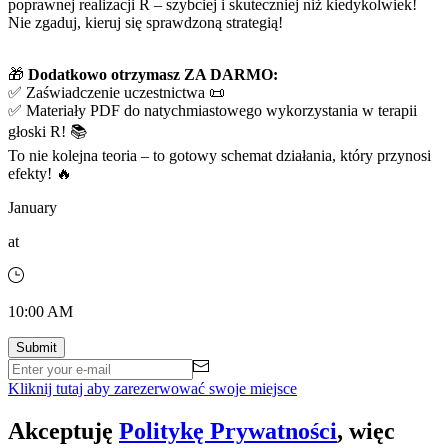
poprawnej realizacji R – szybciej i skuteczniej niż kiedykolwiek!
Nie zgaduj, kieruj się sprawdzoną strategią!
🎁
Dodatkowo otrzymasz ZA DARMO:
✅ Zaświadczenie uczestnictwa 📜
✅ Materiały PDF do natychmiastowego wykorzystania w terapii
głoski R! 📚
To nie kolejna teoria – to gotowy schemat działania, który przynosi
efekty! 🔥
January
at
10:00 AM
Kliknij tutaj aby zarezerwować swoje miejsce
Akceptuję
Politykę Prywatności
, więc